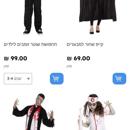
קייפ שחור למבוגרים
תחפושת שוטר זומבים לילדים
₪‎ 99.00
₪‎ 69.00
זמין
זמין