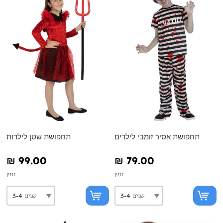
תחפושת אסיר זומבי לילדים
תחפושת שטן לילדות
₪‎ 99.00
₪‎ 79.00
זמין
זמין