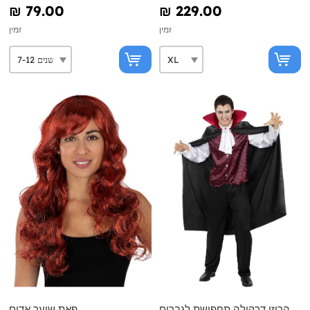
₪‎ 79.00
₪‎ 229.00
זמין
זמין
הרוזן דרקולה תחפושת לגברים
פאת שיער אדום