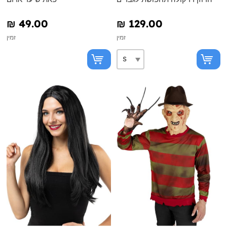
₪‎ 49.00
₪‎ 129.00
זמין
זמין