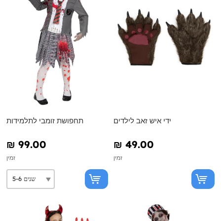
ידי איש זאב לילדים
תחפושת זומבי לתלמידות
₪‎ 99.00
₪‎ 49.00
זמין
זמין