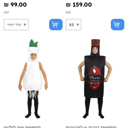
₪‎ 99.00
₪‎ 159.00
זמין
זמין
תחפושת בקבוק יין למבוגרים
תחפושת שום לילדים