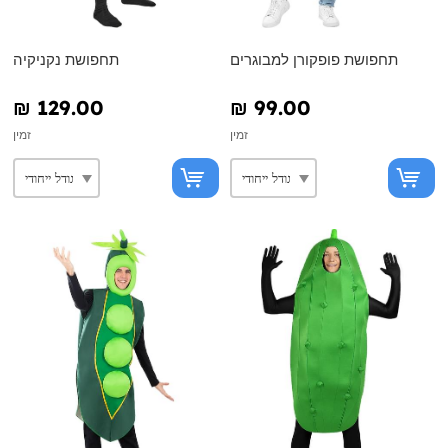
תחפושת פופקורן למבוגרים
תחפושת נקניקיה
₪‎ 129.00
₪‎ 99.00
זמין
זמין