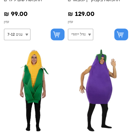
₪‎ 99.00
₪‎ 129.00
זמין
זמין