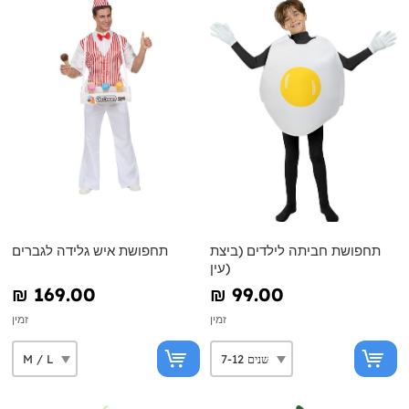
תחפושת חביתה לילדים (ביצת
תחפושת איש גלידה לגברים
עין)
₪‎ 169.00
₪‎ 99.00
זמין
זמין