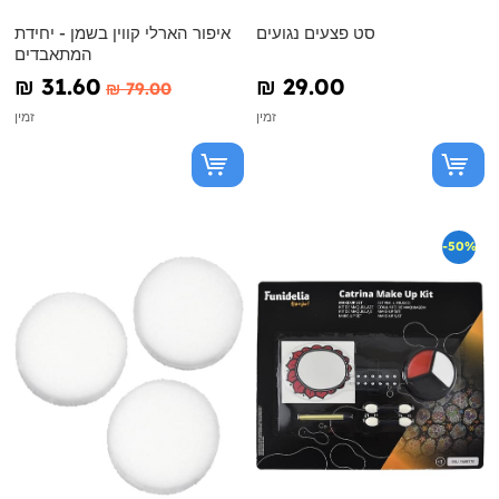
סט פצעים נגועים
איפור הארלי קווין בשמן - יחידת
המתאבדים
₪‎ 31.60
₪‎ 29.00
₪‎ 79.00
זמין
זמין
-50%