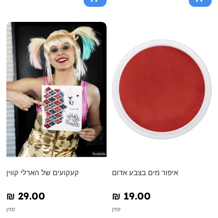
איפור מים בצבע אדום
קעקועים של הארלי קווין
₪‎ 29.00
₪‎ 19.00
זמין
זמין