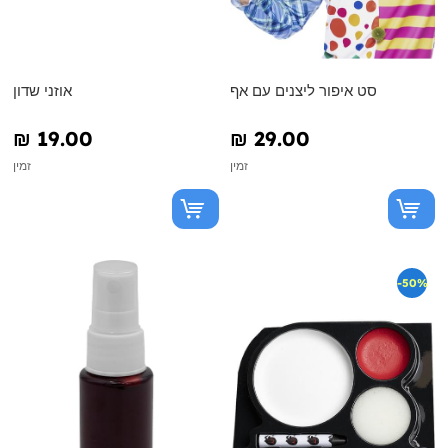
סט איפור ליצנים עם אף
אוזני שדון
₪‎ 19.00
₪‎ 29.00
זמין
זמין
-50%