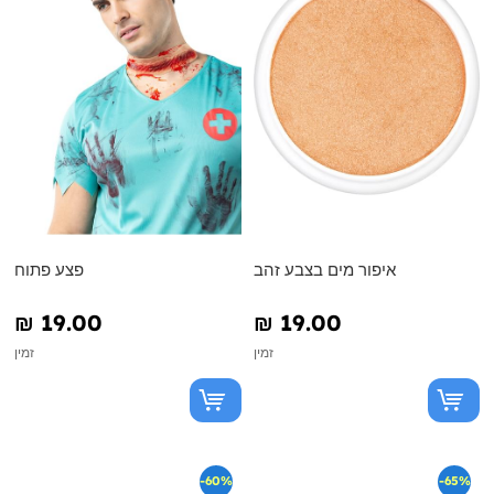
איפור מים בצבע זהב
פצע פתוח
₪‎ 19.00
₪‎ 19.00
זמין
זמין
-60%
-65%