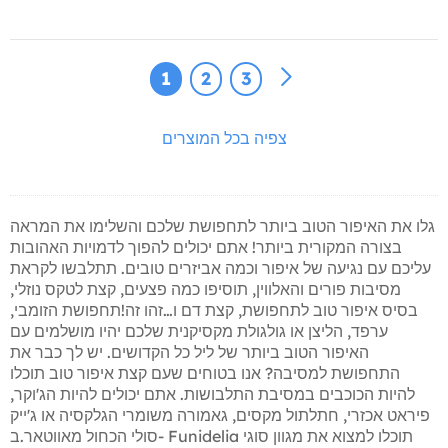
1
2
3
צפיה בכל המוצרים
גלו את האיפור הטוב ביותר לתחפושת שלכם והשלימו את המראה
בצורה המקורית ביותר! אתם יכולים להפוך לדמויות האהובות
עליכם עם נגיעה של איפור וכמה אביזרים טובים. תתלבשו לקראת
מסיבות פורים והאלווין, תוסיפו כמה פצעים, קצת לטקס נוזלי,
בסיס איפור טוב לתחפושת, קצת דם ו…זהו זה!תחפושת הזומבי,
ערפד, הליצן או גולגולת מקסיקנית שלכם יהיו מושלמים עם
האיפור הטוב ביותר של ליל כל הקדושים. יש לך כבר את
התחפושת למסיבה? אנו בטוחים שעם קצת איפור טוב תוכלו
להיות הכוכבים במסיבת התלבושות. אתם יכולים להיות הג'וקר,
פיראט אכזרי, חתלתול מקסים, גאמורה משומרי הגלקסיה או ג'ייק
סולי הכחול מאווטאר.ב- Funidelia תוכלו למצוא את מגוון סוגי