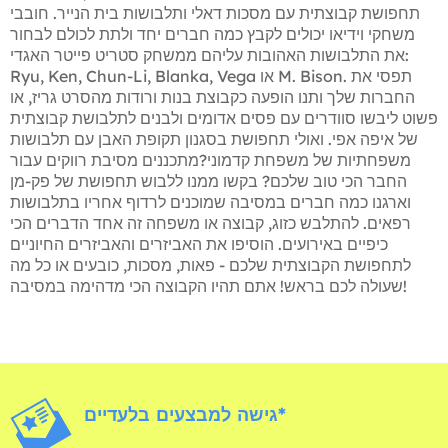
תחפושת קבוצתית עם מסכות דאלי ותלבושות בית הנייר. חובבי
משחקי וידיאו יכולים לקבץ כמה חברים יחד ולתת לכולם לבחור
את התלבושות האהובות עליהם ממשחק סטריט פייטר האגדי:
Ryu, Ken, Chun-Li, Blanka, Vega או M. Bison. תפסי את
החברות שלך ותנו הופעה כקבוצת בנות ורודות מהסרט גריז, או
פשוט ליבשו סוודרים עם פסים אדומים ולבנים לתלבושת קבוצתית
של איפה אפי. ואולי תחפושת בסגנון תקופת האבן עם תלבושות
משפחתיות של משפחת קדמוני?מתכננים מסיבת רווקים עבור
החבר הכי טוב שלכם? בקשו ממנו ללבוש תחפושת של פק-מן
וארגנו כמה חברים במסיבה שמוכנים לרדוף אחריו בתלבושות
רפאים. להתלבש כזוג, קבוצה או משפחה זה אחד הדברים הכי
כיפיים באירועים. הוסיפו את האביזרים והאביזרים החיוניים
לתחפושת הקבוצתית שלכם - פאות, מסכות, כובעים או כל מה
שעולה לכם בראש! אתם תהיו הקבוצה הכי מדהימה במסיבה!
גישה למבצעים בלעדיים*