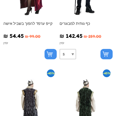
כף גותית למבוגרים
קייפ ערפד להפוך בשביל אישה
₪‎ 54.45
₪‎ 142.45
₪‎ 99.00
₪‎ 259.00
זמין
זמין
-45%
-45%