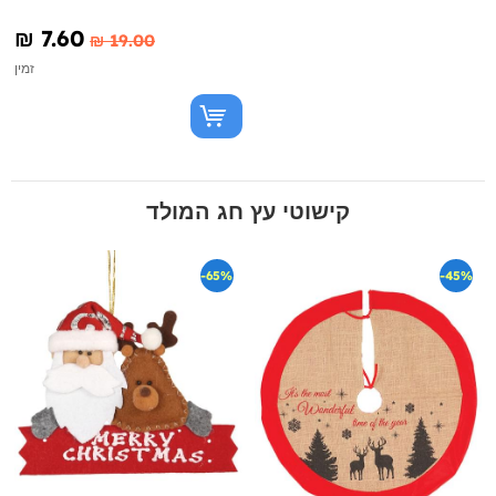
₪‎ 7.60
₪‎ 19.00
זמין
קישוטי עץ חג המולד
-65%
-45%