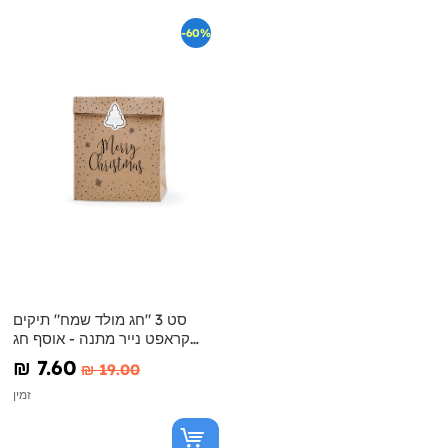
-60%
סט 3 "חג מולד שמח" תיקים
קראפט נייר מתנה - אוסף חג
המולד שמח
₪‎ 7.60
₪‎ 19.00
זמין