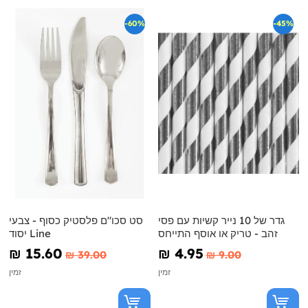
-60%
-45%
גדר של 10 נייר קשיות עם פסי
סט סכו"ם פלסטיק כסוף - צבעי
זהב - טריק או אוסף התייחס
יסוד Line
₪‎ 15.60
₪‎ 4.95
₪‎ 39.00
₪‎ 9.00
זמין
זמין