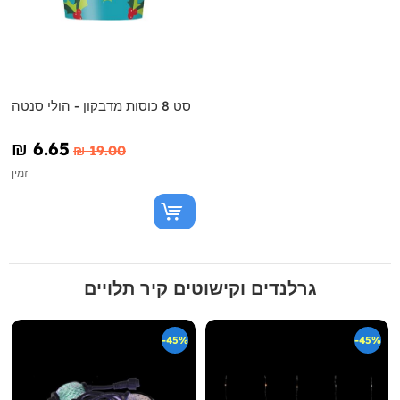
סט 8 כוסות מדבקון - הולי סנטה
₪‎ 6.65
₪‎ 19.00
זמין
גרלנדים וקישוטים קיר תלויים
-45%
-45%