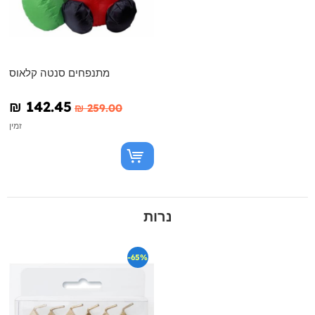
מתנפחים סנטה קלאוס
₪‎ 142.45
₪‎ 259.00
זמין
נרות
-65%