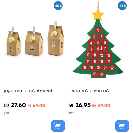
-60%
-45%
לוח ספירה לחג המולד
לוח הבתים הקטן Advent
₪‎ 27.60
₪‎ 26.95
₪‎ 69.00
₪‎ 49.00
זמין
זמין