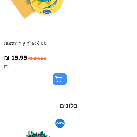
סט 6 אולף קיץ הזמנות
₪‎ 15.95
₪‎ 29.00
זמין
בלונים
-60%