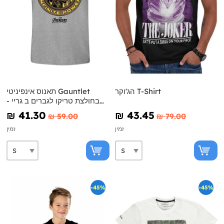
הג'וקר T-Shirt
תאנוס אינפיניטי Gauntlet
בחולצת טריקו לגברים ב גריי -
מלחמת הנוקמים אינפיניטי
₪‎ 41.30
₪‎ 43.45
₪‎ 59.00
₪‎ 79.00
זמין
זמין
-45%
-45%