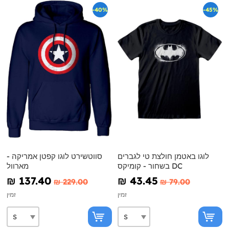
-40%
-45%
לוגו באטמן חולצת טי לגברים
סווטשירט לוגו קפטן אמריקה -
בשחור - קומיקס DC
מארוול
₪‎ 137.40
₪‎ 43.45
₪‎ 229.00
₪‎ 79.00
זמין
זמין