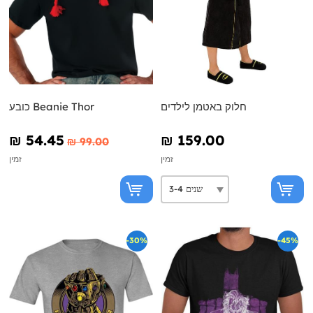
חלוק באטמן לילדים
כובע Beanie Thor
₪‎ 54.45
₪‎ 159.00
₪‎ 99.00
זמין
זמין
-30%
-45%