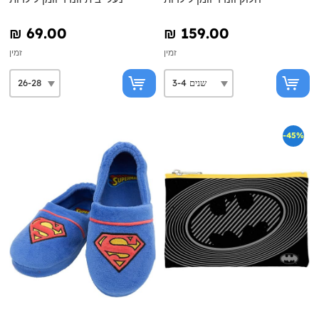
₪‎ 69.00
₪‎ 159.00
זמין
זמין
-45%