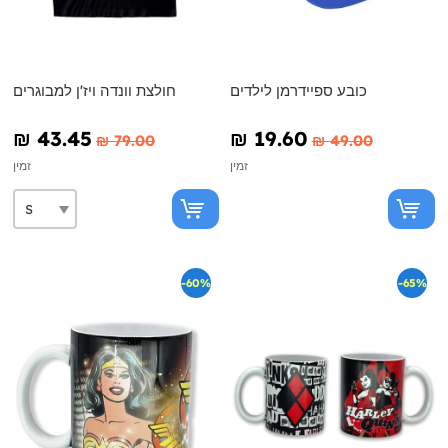
כובע ספיידרמן לילדים
חולצת וונדה ויז'ן למבוגרים
₪‎ 43.45
₪‎ 19.60
₪‎ 79.00
₪‎ 49.00
זמין
זמין
-60%
-65%