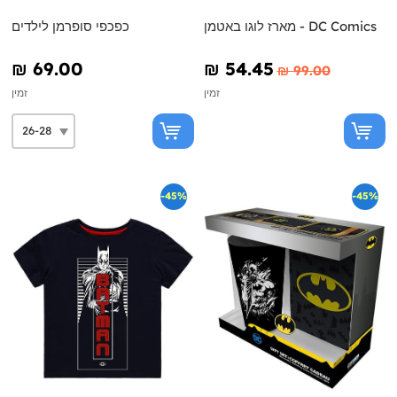
מארז לוגו באטמן - DC Comics
כפכפי סופרמן לילדים
₪‎ 69.00
₪‎ 54.45
₪‎ 99.00
זמין
זמין
-45%
-45%