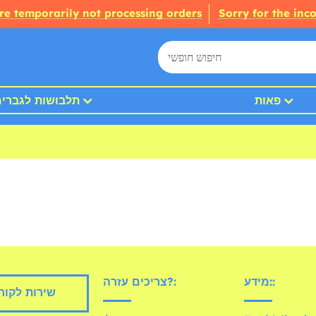
re temporarily not processing orders
Sorry for the inc
פאות
תלבושות לגברי
מידע::
צריכים עזרה?:
שירות לקוח