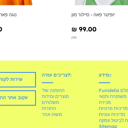
יופיטר פאה - סיילור מון
נוגה פאה 
0
₪‎ 99.00
זמין
מידע::
צריכים עזרה?:
שירות לקוח
Fun בעולם
ההזמנה שלי
משפטית ותנאי
מוצרים ומידות
עקוב אחר הה
מכירה
משלוחים
מדיניות פרטיות
החזרות
מדיניות עוגיות
משהו אחר
ת לביטול עסקה
Sitemap