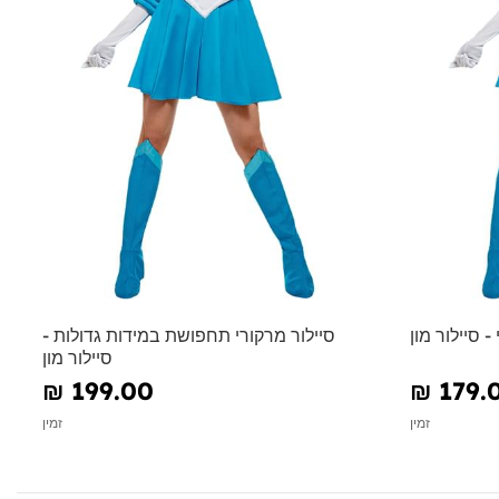
 סיילור מון
סיילור מרקורי תחפושת במידות גדולות -
סיילור מון
₪‎ 199.00
₪‎ 179.
זמין
זמין