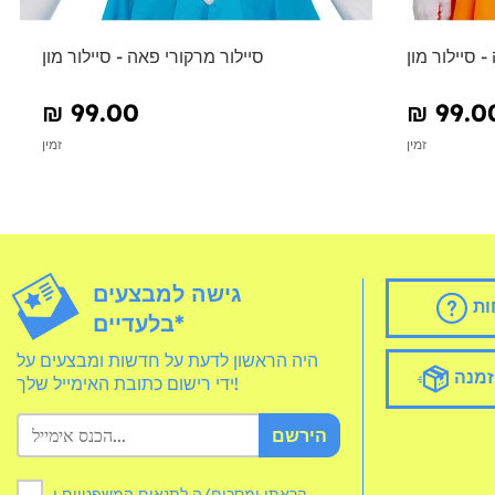
- סיילור מון
סיילור מרקורי פאה - סיילור מון
₪‎ 99.00
₪‎ 99.0
זמין
זמין
גישה למבצעים
ות
בלעדיים*
היה הראשון לדעת על חדשות ומבצעים על
זמנה
ידי רישום כתובת האימייל שלך!
הירשם
קראתי ומסכים/ה לתנאים המשפטיים ו