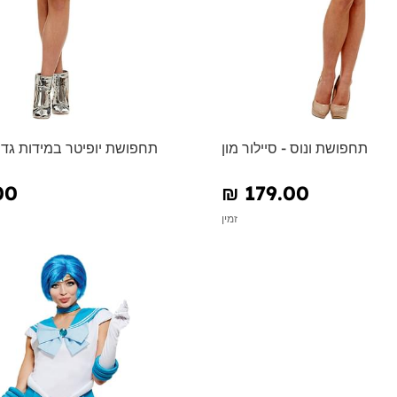
תחפושת ונוס - סיילור מון
תחפושת יופיטר במידות גדול
00
₪‎ 179.00
זמין