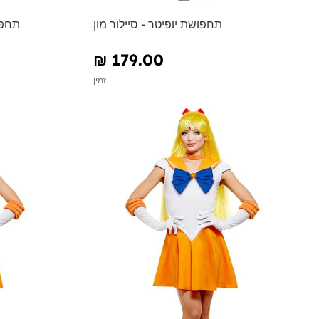
תחפושת יופיטר - סיילור מון
תחפו
₪‎ 179.00
זמין