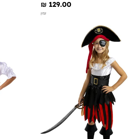
₪‎ 129.00
זמין