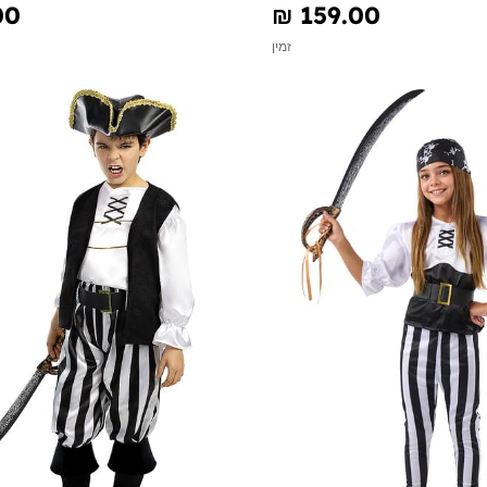
00
₪‎ 159.00
זמין