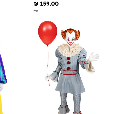
₪‎ 159.00
זמין