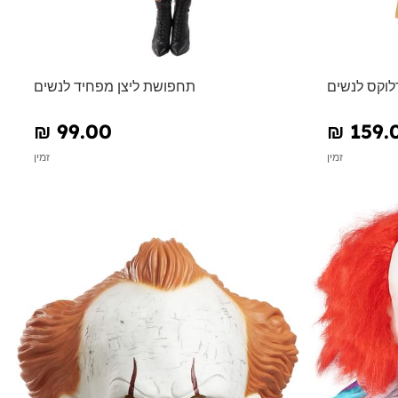
לוקס לנשים
תחפושת ליצן מפחיד לנשים
₪‎ 99.00
₪‎ 159.
זמין
זמין