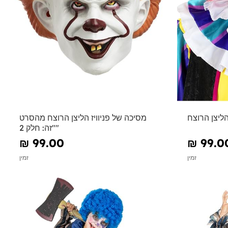
הליצן הרוצח
מסיכה של פניוויז הליצן הרוצח מהסרט
"זה: חלק 2"
₪‎ 99.00
₪‎ 99.0
זמין
זמין