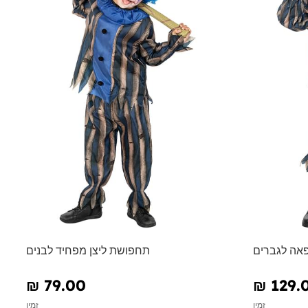
פאה לגברים
תחפושת ליצן מפחיד לבנים
₪‎ 79.00
₪‎ 129.
זמין
זמין