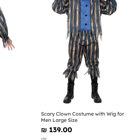
Scary Clown Costume with Wig for
Men Large Size
₪‎ 139.00
זמין