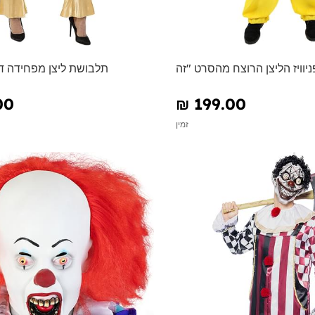
תלבושת ליצן מפחידה ד
00
₪‎ 199.00
זמין