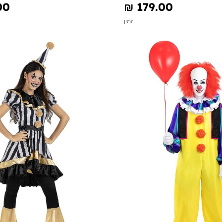
00
₪‎ 179.00
זמין