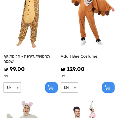
Adult Bee Costume
תחפושת ג'ירפה - חליפת גוף
שלמה
₪‎ 99.00
₪‎ 129.00
זמין
זמין