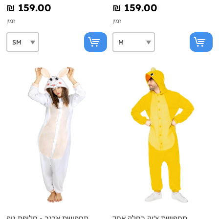
₪‎ 159.00
₪‎ 159.00
זמין
זמין
תחפושת צ'יק בחלק אחד
תחפושת ארנב - חליפת גוף