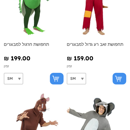
תחפושת זאב רע גדול למבוגרים
תחפושת חרגול למבוגרים
₪‎ 199.00
₪‎ 159.00
זמין
זמין