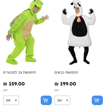
תחפושת כבשים
תחפושת צב למבוגרים
₪‎ 159.00
₪‎ 199.00
זמין
זמין