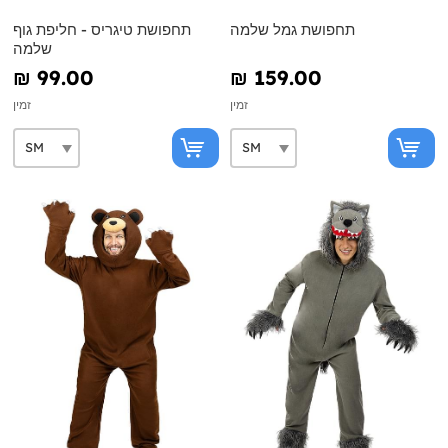
תחפושת גמל שלמה
תחפושת טיגריס - חליפת גוף
שלמה
₪‎ 99.00
₪‎ 159.00
זמין
זמין