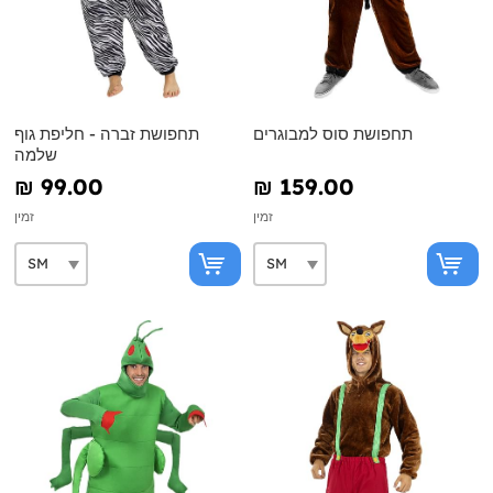
תחפושת סוס למבוגרים
תחפושת זברה - חליפת גוף
שלמה
₪‎ 99.00
₪‎ 159.00
זמין
זמין