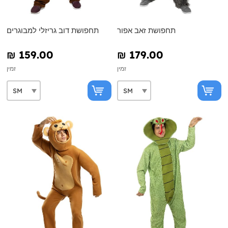
תחפושת זאב אפור
תחפושת דוב גריזלי למבוגרים
₪‎ 159.00
₪‎ 179.00
זמין
זמין