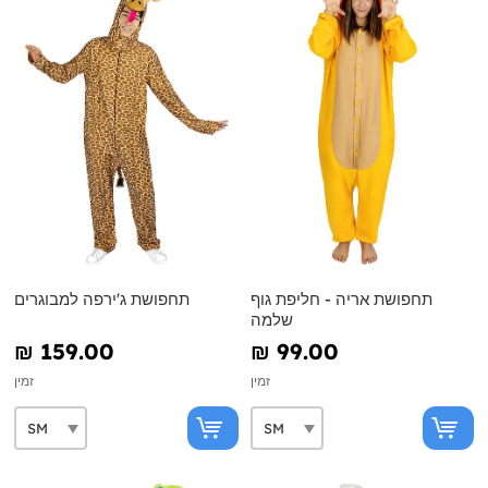
תחפושת אריה - חליפת גוף
תחפושת ג'ירפה למבוגרים
שלמה
₪‎ 159.00
₪‎ 99.00
זמין
זמין