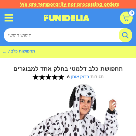
We are temporarily not processing orders
0
תחפושות כלב
...
תחפושת כלב דלמטי בחלק אחד למבוגרים
6 תגובות
בדוק אותן