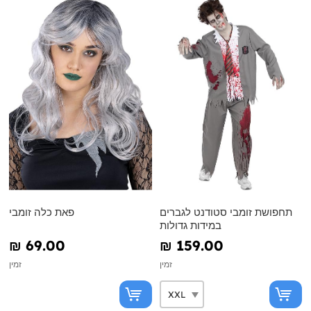
תחפושת זומבי סטודנט לגברים
פאת כלה זומבי
במידות גדולות
₪‎ 69.00
₪‎ 159.00
זמין
זמין