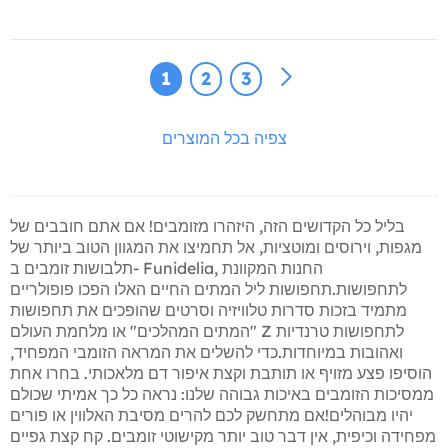
1
2
3
צפיה בכל המוצרים
בליל כל הקדושים הזה, היזהרו מזומבים! אם אתם חובבים של
מגפות, וירוסים ומוטציות, אל תחמיצו את המגוון הטוב ביותר של
תלבושות זומבים ב- Funidelia, החנות המקוונת
לתחפושות.תחפושות ליל המתים החיים האלו הפכו פופולריים
מתמיד בזכות סדרות טלוויזיה וסרטים שהופכים את תחפושות
"המתים המהלכים" או מלחמת העולם Z לתחפושות טרנדיות
ואהובות במיוחדות.כדי להשלים את המראה הזומבי המפחיד,
הוסיפו פצע מזויף או תותבת וקצת איפור דם מלאכותי. בחרו אחת
ממסיכות הזומבים באיכות גבוהה שלנו: נראה כל כך אמיתי שכולם
יהיו מבוהלים!אם מתחשק לכם להרים מסיבת האלווין או פורים
מפחידה וכיפית, אין דבר טוב יותר מקישוטי זומבים. קח קצת גפיים