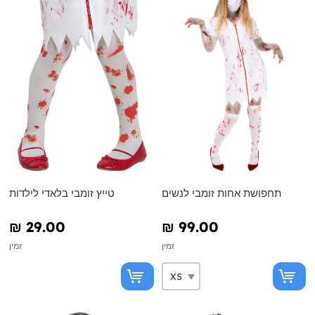
תחפושת אחות זומבי לנשים
טייץ זומבי בלאדי לילדות
₪‎ 29.00
₪‎ 99.00
זמין
זמין