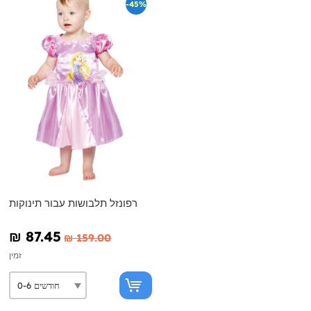
-45%
רפונזל תלבושות עבור תינוקות
₪‎ 87.45
₪‎ 159.00
זמין