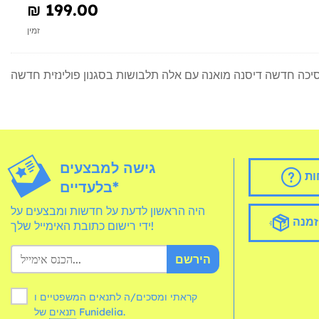
₪‎ 199.00
זמין
יכה חדשה דיסנה מואנה עם אלה תלבושות בסגנון פולינזית חדשה
גישה למבצעים
ות
בלעדיים*
היה הראשון לדעת על חדשות ומבצעים על
זמנה
ידי רישום כתובת האימייל שלך!
הירשם
קראתי ומסכים/ה לתנאים המשפטיים ו
של Funidelia.
תנאים