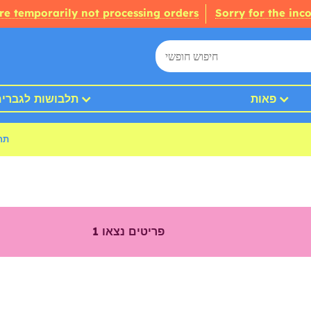
re temporarily not processing orders
Sorry for the inc
פאות
תלבושות לגברי
תח
פריטים נצאו
1