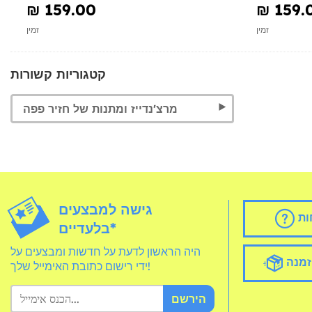
₪‎ 159.00
₪‎ 159.
זמין
זמין
קטגוריות קשורות
מרצ'נדייז ומתנות של חזיר פפה
גישה למבצעים
ות
בלעדיים*
היה הראשון לדעת על חדשות ומבצעים על
זמנה
ידי רישום כתובת האימייל שלך!
הירשם