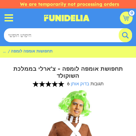
We are temporarily not processing orders
0
תחפושות אומפה לומפה
...
תחפושת אומפה לומפה - צ'ארלי בממלכת
השוקולד
6 תגובות
בדוק אותן