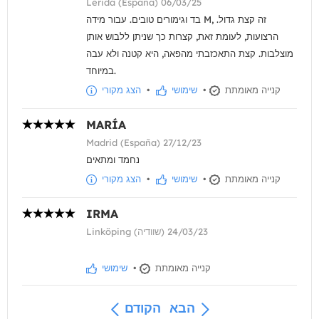
Lérida (España) 06/03/25
בד וגימורים טובים. עבור מידה M, זה קצת גדול.
הרצועות, לעומת זאת, קצרות כך שניתן ללבוש אותן
מוצלבות. קצת התאכזבתי מהפאה, היא קטנה ולא עבה
במיוחד.
קנייה מאומתת
•
שימושי
•
הצג מקורי
MARÍA
Madrid (España) 27/12/23
נחמד ומתאים
קנייה מאומתת
•
שימושי
•
הצג מקורי
IRMA
Linköping (שוודיה) 24/03/23
קנייה מאומתת
•
שימושי
הבא
הקודם