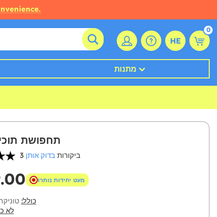
onvenience.
0
HE
מתנות
תחפושת תוכי 
3 ביקורות
בדוק אותן
9.00
מעט יחידות נותרו
כולל:
טוניקה 
לא כו