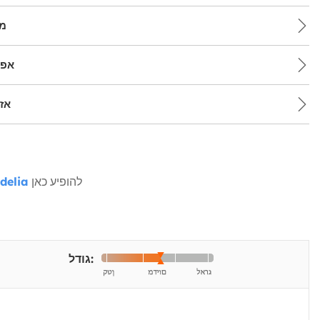
מש
אפש
אז
להופיע כאן
delia
גודל: