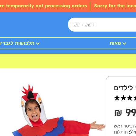
re temporarily not processing orders
Sorry for the inc
פאות
תלבושות לגברי
לילדים
₪‎ 9
וכיסוי ראש
לל:
חותלות