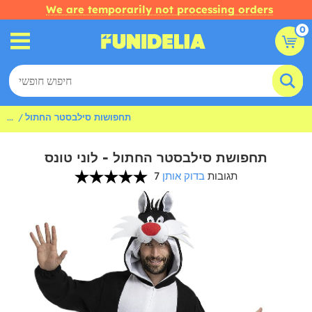
We are temporarily not processing orders
0
תחפושות סילבסטר החתול
...
תחפושת סילבסטר החתול - לוני טונס
7 תגובות
בדוק אותן