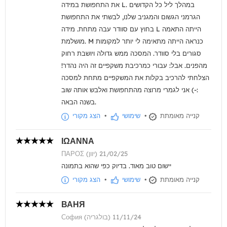
את התחפושת במידה L. במהלך ליל כל הקדושים
הגרמני הגשום והמגניב שלנו, לבשתי את התחפושת
בחוץ עם סוודר עבה מתחת. מידה L הייתה התאמה
מושלמת. M כנראה הייתה מתאימה לי יותר למקומות
סגורים בלי סוודר. המסכה ממש גדולה ויושבת רחוק
מהפנים. אבל: עבורי כמרכיבת משקפיים זה היה נהדר!
הצלחתי להרכיב בקלות את המשקפיים מתחת למסכה
:-) אני לגמרי מרוצה מהתחפושת ואלבש אותה שוב
בשנה הבאה.
קנייה מאומתת
•
שימושי
•
הצג מקורי
ΙΩΑΝΝΑ
ΠΑΡΟΣ (יוון) 21/02/25
יישום טוב מאוד. בדיוק כפי שהוא בתמונה
קנייה מאומתת
•
שימושי
•
הצג מקורי
ВАНЯ
София (בולגריה) 11/11/24