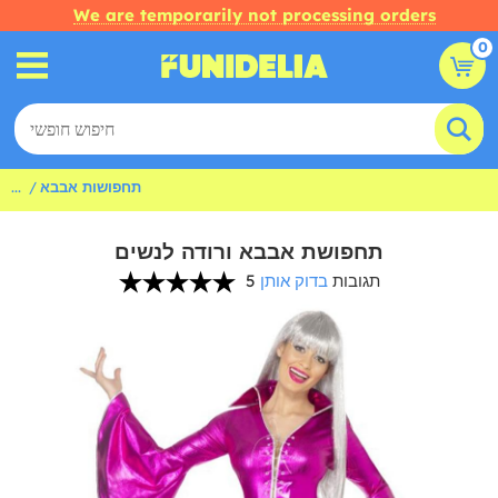
We are temporarily not processing orders
0
תחפושות אבבא
...
תחפושת אבבא ורודה לנשים
5 תגובות
בדוק אותן