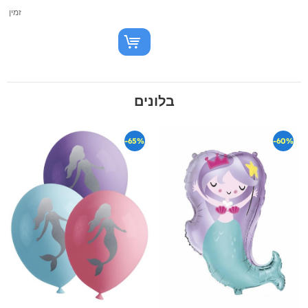
זמין
בלונים
-65%
-60%