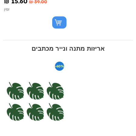
₪‎ 15.60
₪‎ 39.00
זמין
אריזות מתנה ונייר מכתבים
-60%