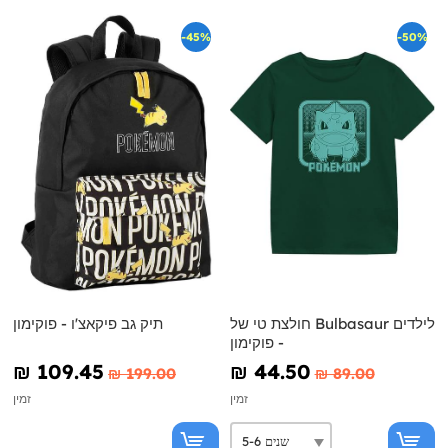
-45%
-50%
חולצת טי של Bulbasaur לילדים
תיק גב פיקאצ'ו - פוקימון
- פוקימון
₪‎ 109.45
₪‎ 44.50
₪‎ 199.00
₪‎ 89.00
זמין
זמין