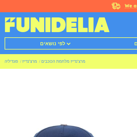
We a
ם
לפי נושאים
מרצ'נדייז מלחמת הכוכבים
מרצ'נדייז
פונדיליה