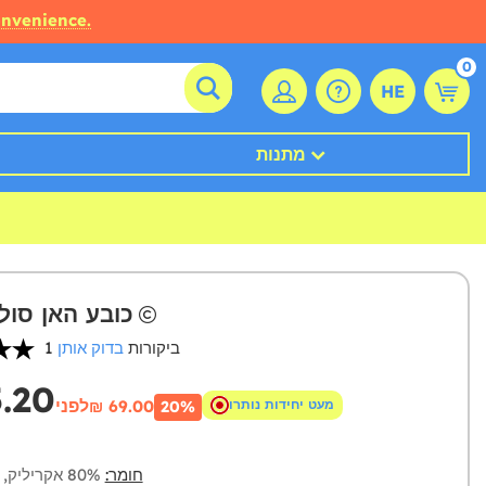
onvenience.
0
HE
מתנות
כובע האן סול
1 ביקורות
בדוק אותן
5.20
לפני
מעט יחידות נותרו
₪‎ 69.00
20%
חומר:
80% אקריליק, 20% כותנה