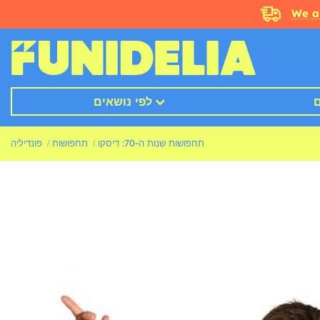
We a
ם
לפי נושאים
תחפושות שנות ה-70: דיסקו
תחפושות
פונדיליה