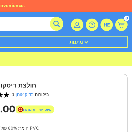
onvenience.
0
HE
מתנות
חולצת דיסקו 
1 ביקורות
בדוק אותן
9.00
מעט יחידות נותרו
כ
80% פוליאסטר 20% PVC
חומר: