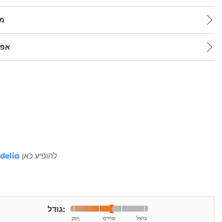
מש
אפש
להופיע כאן
delia
גודל: