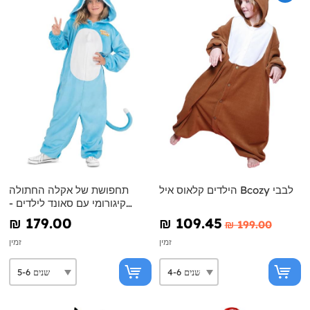
הילדים קלאוס איל Bcozy לבבי
תחפושת של אקלה החתולה
קיגורומי עם סאונד לילדים -
מייקרק
₪‎ 179.00
₪‎ 109.45
₪‎ 199.00
זמין
זמין