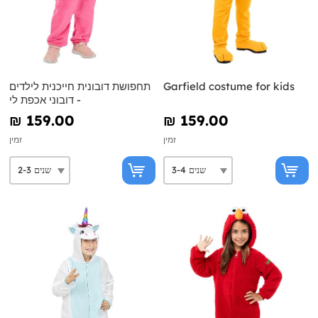
Garfield costume for kids
תחפושת דובונית חייכנית לילדים
- דובוני אכפת לי
₪‎ 159.00
₪‎ 159.00
זמין
זמין