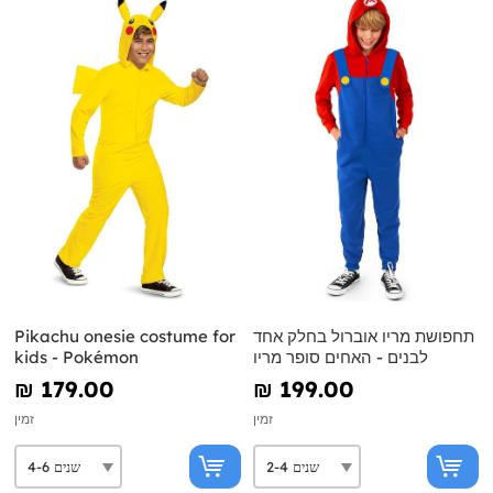
תחפושת מריו אוברול בחלק אחד
Pikachu onesie costume for
לבנים - האחים סופר מריו
kids - Pokémon
₪‎ 179.00
₪‎ 199.00
זמין
זמין