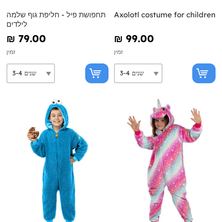
Axolotl costume for children
תחפושת פיל - חליפת גוף שלמה
לילדים
₪‎ 79.00
₪‎ 99.00
זמין
זמין