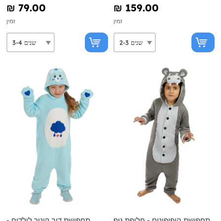
₪‎ 79.00
₪‎ 159.00
זמין
זמין
תחפושת היפופוטם - חליפת גוף
תחפושת דוב קוטר לילדים -