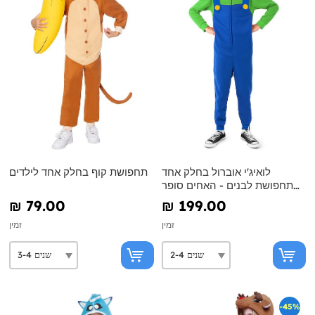
לואיג'י אוברול בחלק אחד
תחפושת קוף בחלק אחד לילדים
תחפושת לבנים - האחים סופר
מריו
₪‎ 79.00
₪‎ 199.00
זמין
זמין
-45%