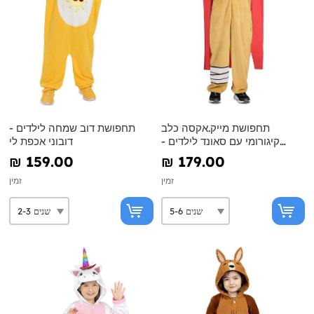
תחפושת מייק.אקסה כלב
תחפושת דוב שמחה לילדים -
קיגורומי עם סאונד לילדים -
דובוני אכפת לי
מייקקרק
₪‎ 159.00
₪‎ 179.00
זמין
זמין