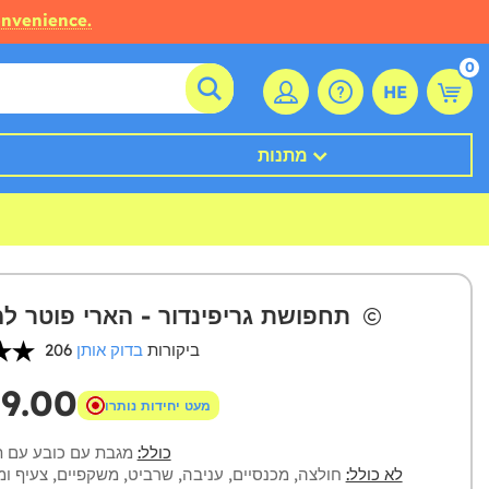
onvenience.
0
HE
מתנות
תחפושת גריפינדור - הארי פוטר למבוגרים
206 ביקורות
בדוק אותן
79.00
מעט יחידות נותרו
כולל:
מגבת עם כובע עם תי
לא כולל:
חולצה, מכנסיים, עניבה, שרביט, משקפיים, צעיף 