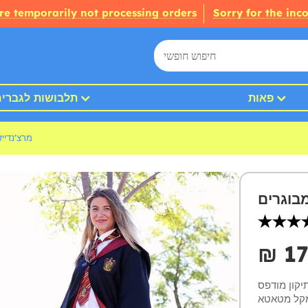
re temporarily not processing orders
Sorry for the inc
פאות
תלבושות לגברי
מרצ'נדייז
₪‎ 1
קון מודפס
ומקל מטאטא