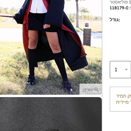
1
גודל:
הגדלה
ק תמיד