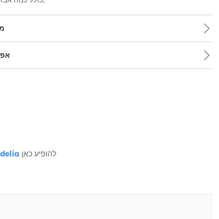
מש
אפש
להופיע כאן
delia