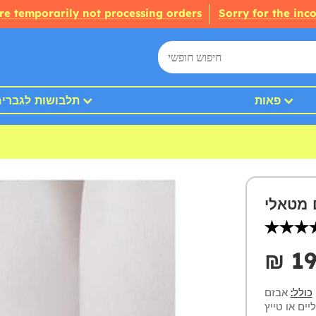
re temporarily not processing orders
Sorry for the inc
פאות
תלבושות לגברי
 מטאלי
₪‎ 1
כולל:
אבזם
יים או טייץ