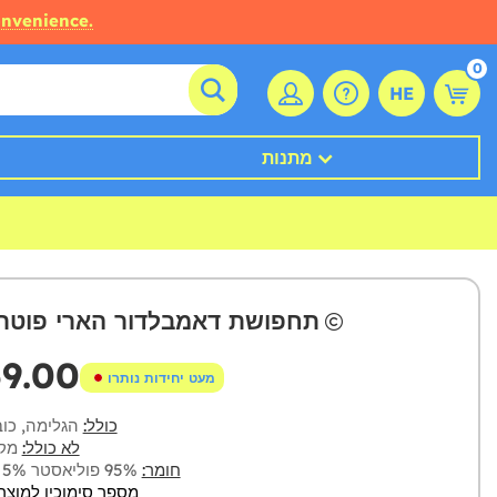
onvenience.
0
HE
מתנות
תחפושת דאמבלדור הארי פוטר 
59.00
מעט יחידות נותרו
כולל:
הגלימה, כוב
לא כולל:
מקל
חומר:
95% פוליאסטר 5% פוליפרופילן
מספר סימוכין למוצר: 18392-0