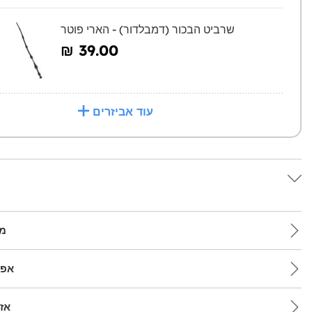
שרביט הבכור (דמבלדור) - הארי פוטר
₪‎ 39.00
עוד אביזרים
מש
אפש
אז