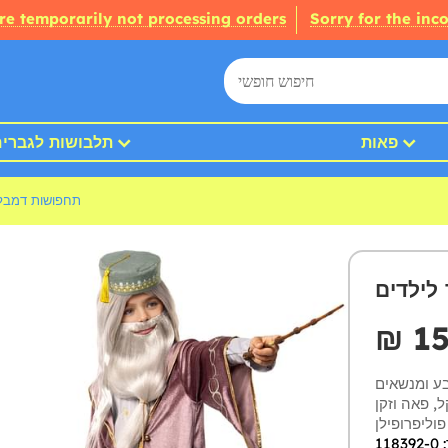
re temporarily not processing orders
Sorry for the inc
פאות
תלבושות לגברי
תחפושות דמבל
לילדים
₪‎ 1
ע ומנשאים
, פאה וזקן
1